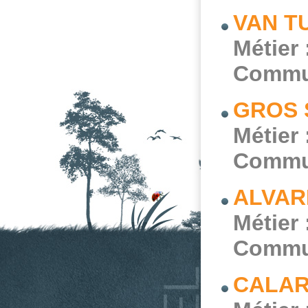
VAN TU
Métier 
Commu
GROS 
Métier 
Commu
ALVARE
Métier 
Commu
CALARD