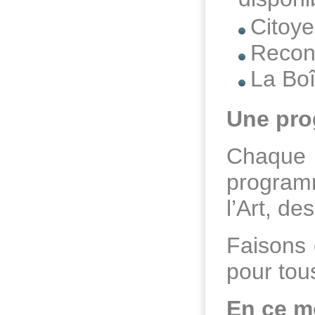
Citoye
Recon
La Bo
Une pro
Chaque
programm
l’Art, de
Faisons 
pour tous
En ce mo