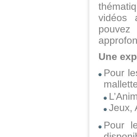
thématiq
vidéos 
pouvez 
approfon
Une exp
Pour le
mallett
L’Anim
Jeux, 
Pour l
disponi