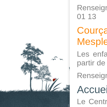
Renseign
01 13
Courça
Mesple
Les enfa
partir d
Renseign
Accuei
Le Centr