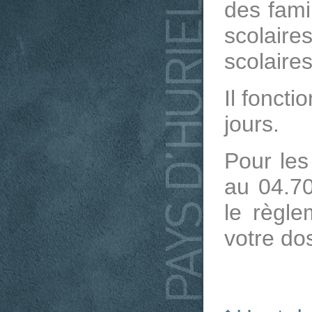
des fami
scolair
scolaires
Il fonct
jours.
Pour les 
au 04.7
le règle
votre do