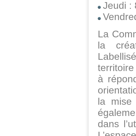
Jeudi :
Vendred
La Comm
la cré
Labellis
territoi
à répond
orientat
la mise 
égalemen
dans l’u
L’espac