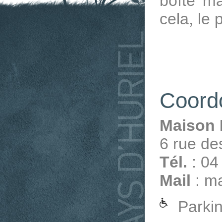
boîte ma
cela, le
Coord
Maison 
6 rue d
Tél.
: 04
Mail
: ma
Parkin