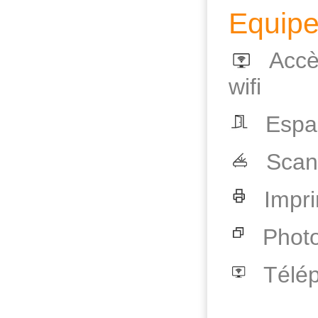
Equipe
Accè
wifi
Espac
Scan
Impr
Phot
Télé