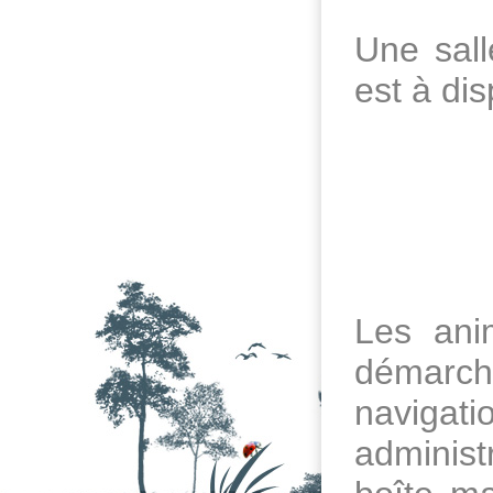
Une sall
est à di
Les ani
démarche
naviga
administ