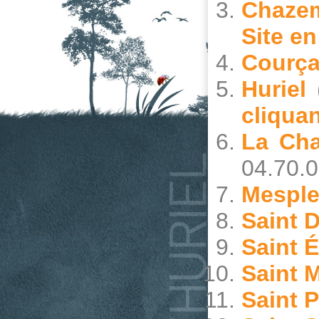
Chaze
Site en
Courça
Huriel
(
cliquan
La Ch
04.70.0
Mespl
Saint D
Saint É
Saint M
Saint P