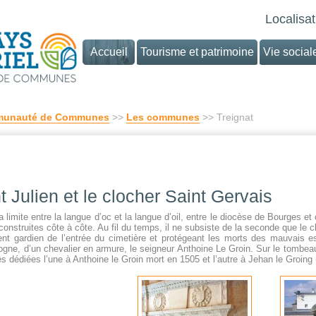
Localisat
Accueil
Tourisme et patrimoine
Vie social
unauté de Communes
>>
Les communes
>> Treignat
t Julien et le clocher Saint Gervais
a limite entre la langue d’oc et la langue d’oil, entre le diocèse de Bourges et
onstruites côte à côte. Au fil du temps, il ne subsiste de la seconde que le c
ent gardien de l’entrée du cimetière et protégeant les morts des mauvais es
ne, d’un chevalier en armure, le seigneur Anthoine Le Groin. Sur le tombeau, o
s dédiées l’une à Anthoine le Groin mort en 1505 et l’autre à Jehan le Groin