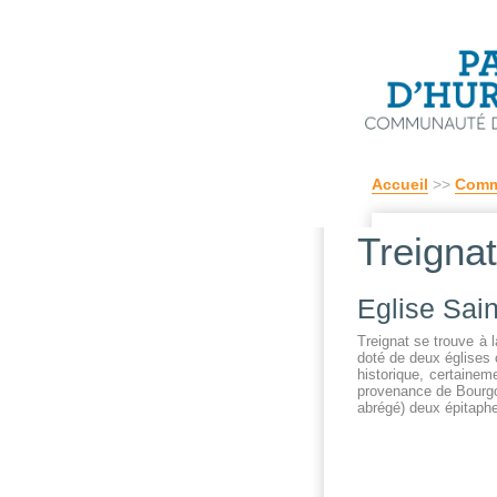
Accueil
>>
Comm
Treignat
Eglise Sain
Treignat se trouve à l
doté de deux églises c
historique, certainem
provenance de Bourgog
abrégé) deux épitaphe