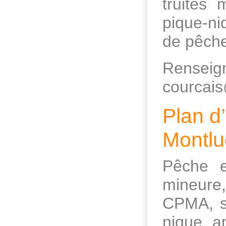
truites 
pique-ni
de pêche
Renseign
courcais
Plan d
Montlu
Pêche e
mineure,
CPMA, su
nique a