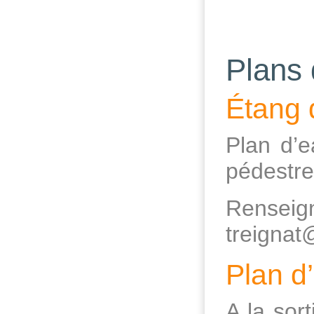
Plans 
Étang 
Plan d’e
pédestre
Renseign
treignat
Plan d
A la sor