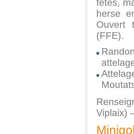
fêtes, m
herse en
Ouvert t
(FFE).
Rando
attelag
Attela
Moutat
Renseig
Viplaix)
Minigol