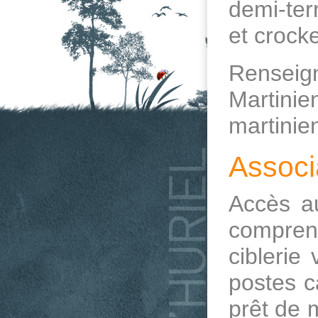
demi-terr
et crocke
Renseig
Martini
martinie
Associa
Accès au
comprena
ciblerie
postes c
prêt de m