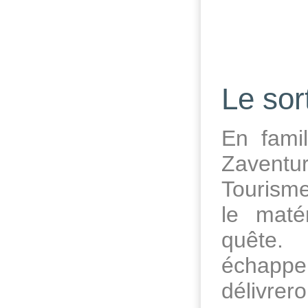
Le sor
En fami
Zaventu
Tourisme
le maté
quête.
échappe
délivrer