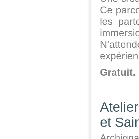
Ce parco
les par
immersio
N’attend
expérien
Gratuit.
Atelie
et Sai
Archigna