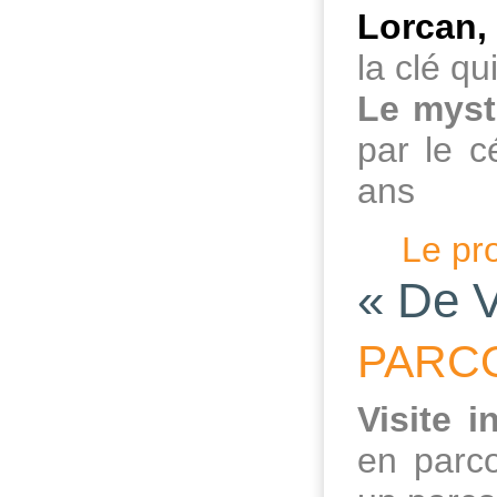
Lorcan, 
la clé qu
Le myst
par le c
ans
Le pr
« De V
PARC
Visite i
en parc