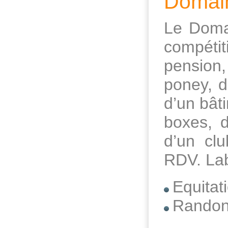
Domain
Le Domai
compéti
pension,
poney, d
d’un bât
boxes, d
d’un clu
RDV. Lab
Equitat
Randon