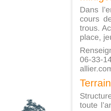
Dans l’e
cours d
trous. Ac
place, j
Renseign
06-33-1
allier.co
Terrain
Structur
toute l’a