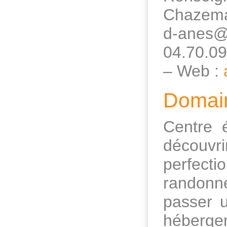
Chazemai
d-anes@
04.70.09
– Web :
Domain
Centre 
découvr
perfecti
randonn
passer 
hébergem