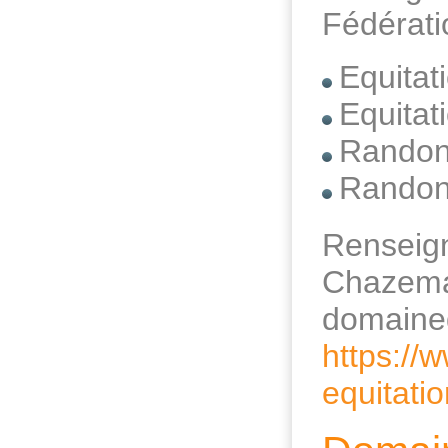
Fédérati
Equitat
Equitat
Randonn
Randon
Renseign
Chazema
dom
https:/
equitati