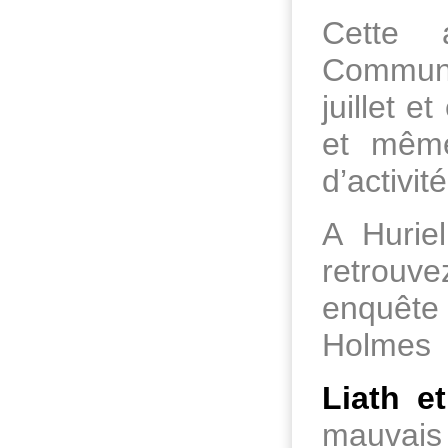
Cette 
Commune
juillet e
et même
d’activit
A Hurie
retrouve
enquête 
Holmes
Liath e
mauvais 