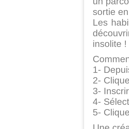
un parco
sortie e
Les habi
découvr
insolite !
Comment
1- Depuis
2- Clique
3- Inscri
4- Sélec
5- Cliqu
Une créat