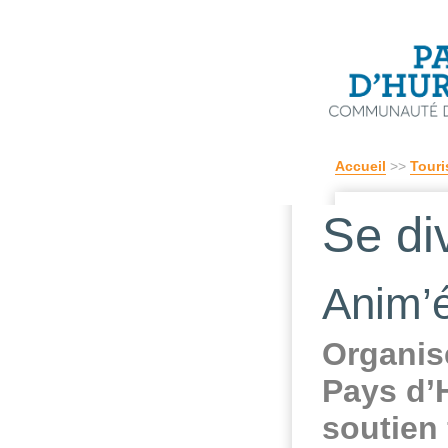
Accueil
>>
Touri
Se div
Anim’
Organis
Pays d’
soutien 