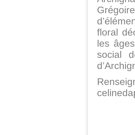
Grégoire
d’élément
floral d
les âges
social 
d’Archig
Renseign
celineda