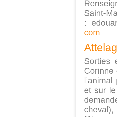
Renseig
Saint-Ma
: edouar
com
Attela
Sorties 
Corinne 
l’animal
et sur l
demandes
cheval)