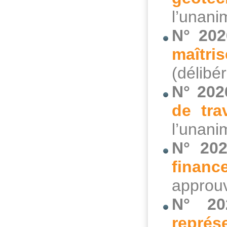
l’unani
N° 202
maîtr
(délibé
N° 202
de tra
l’unani
N° 202
financ
approuv
N° 20
représ