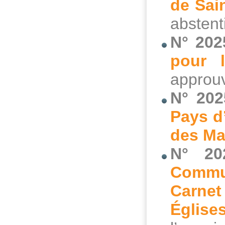
de Sai
abstent
N° 202
pour l
approuv
N° 202
Pays d’
des Ma
N° 20
Commu
Carnet
Église