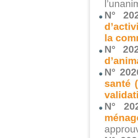
l’unani
N° 20
d’acti
la com
N° 20
d’anim
N° 202
santé 
validat
N° 20
ménag
approuv