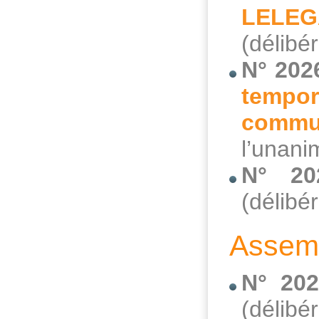
LELEG
(délibé
N° 202
tempor
commun
l’unani
N° 20
(délibé
Assemb
N° 202
(délibé