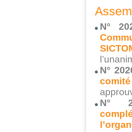
Assemb
N° 20
Commu
SICTO
l’unani
N° 202
comité
approuv
N° 2
complé
l’orga