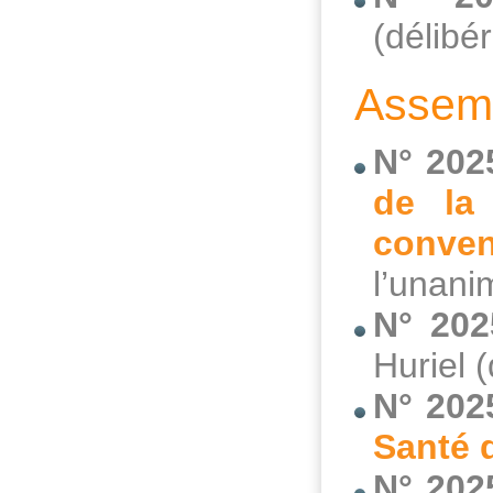
(délibé
Assemb
N° 202
de la
conve
l’unani
N° 202
Huriel 
N° 202
Santé 
N° 202