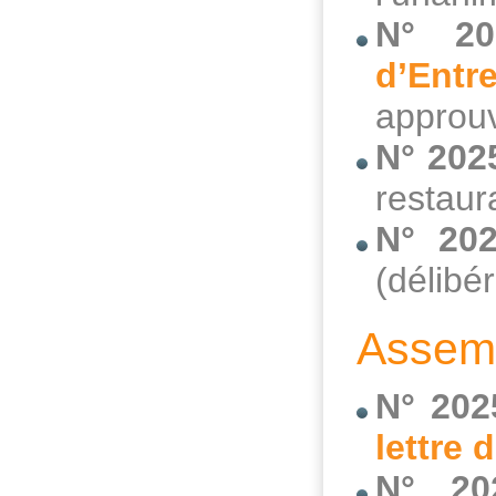
N° 20
d’Entr
approuv
N° 202
restaur
N° 202
(délibé
Assemb
N° 202
lettre 
N° 20