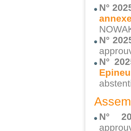
N° 202
annex
NOWAK
N° 202
approuv
N° 202
Epineui
abstent
Assemb
N° 20
approuv