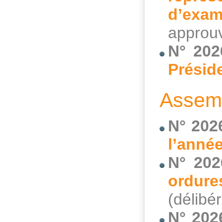
d’exam
approuv
N° 202
Présid
Assemb
N° 202
l’anné
N° 202
ordur
(délibé
N° 202