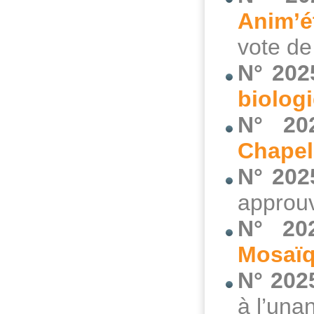
Anim’é
vote d
N° 202
biolog
N° 20
Chape
N° 202
approuv
N° 20
Mosaï
N° 202
à l’una