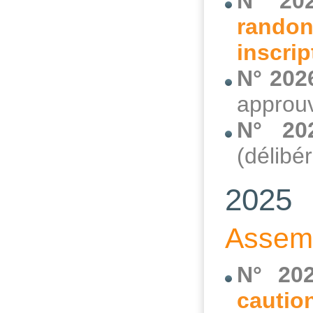
N° 20
randon
inscri
N° 202
approuv
N° 20
(délibé
2025
Assemb
N° 20
cautio