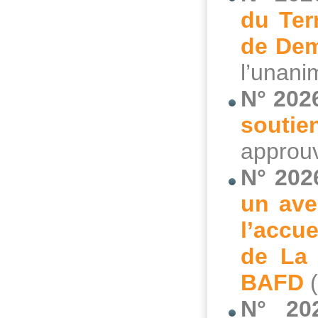
du Ter
de Dem
l’unani
N° 202
soutie
approuv
N° 202
un ave
l’accue
de La 
BAFD
(
N° 20