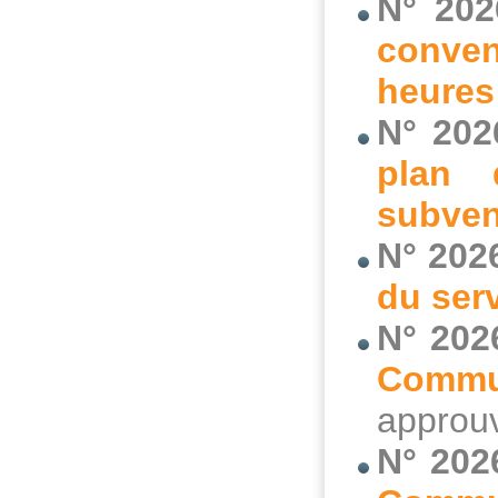
N° 202
conven
heures
N° 202
plan 
subven
N° 202
du ser
N° 202
Commu
approuv
N° 202