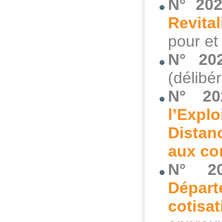
N° 202
Revital
pour et
N° 20
(délibé
N° 20
l’Expl
Distan
aux c
N° 20
Départ
cotisa