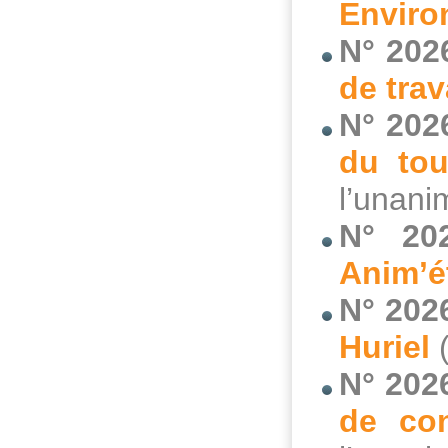
Enviro
N° 202
de trav
N° 202
du tou
l’unani
N° 20
Anim’é
N° 202
Huriel
(
N° 202
de con