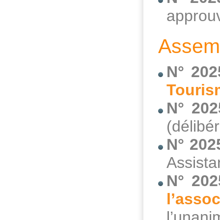
approuv
Assemb
N° 202
Touris
N° 202
(délibé
N° 202
Assista
N° 202
l’asso
l’unani