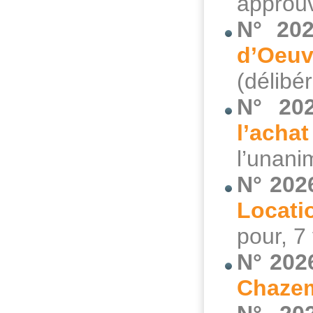
approuv
N° 202
d’Oeu
(délibé
N° 20
l’acha
l’unani
N° 202
Locati
pour, 7
N° 202
Chaze