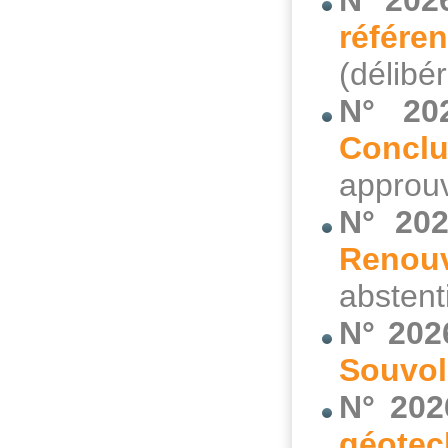
N° 202
référ
(délibé
N° 20
Concl
approuv
N° 202
Renouv
abstent
N° 202
Souvol
N° 202
géote