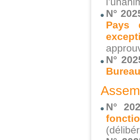
l’unani
N° 202
Pays d
except
approuv
N° 202
Bureau
Assemb
N° 202
foncti
(délibé