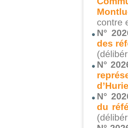
Commun
Montlu
contre 
N° 202
des ré
(délibé
N° 202
repré
d’Hurie
N° 202
du réf
(délibé