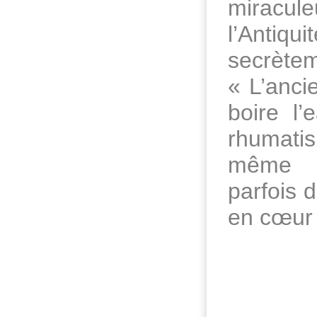
miracul
l’Antiqui
secrètem
« L’anci
boire l’
rhumati
même
parfois 
en cœur 