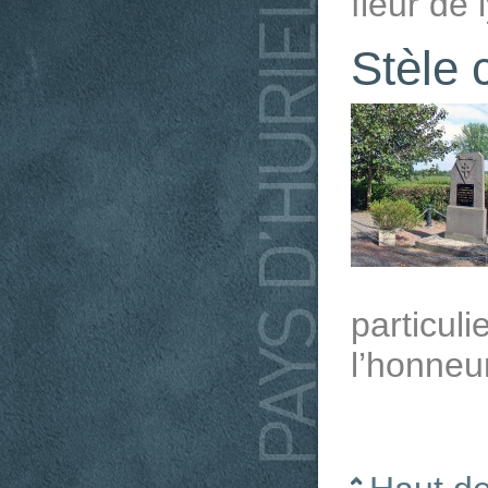
fleur de 
Stèle
particul
l’honneu