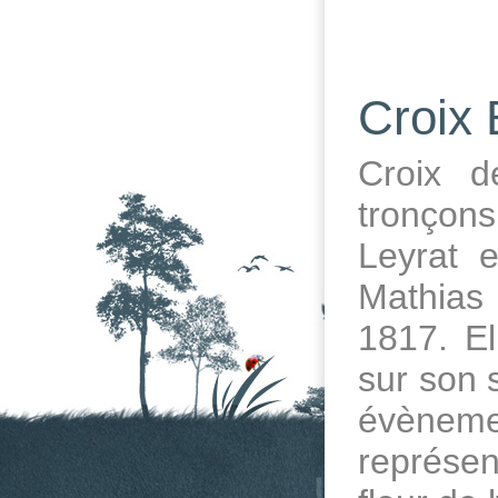
Croix 
Croix d
tronçons
Leyrat e
Mathias
1817. El
sur son s
évèneme
représen