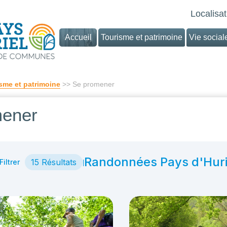
Localisat
Accueil
Tourisme et patrimoine
Vie social
sme et patrimoine
>> Se promener
mener