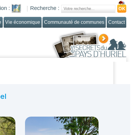
ion :
Recherche :
e
Vie économique
Communauté de communes
Contact