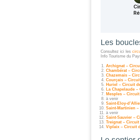
Les boucles
Consultez ici les
circ
Info Tourisme du Pays 
Archignat – Circu
Chambérat – Circu
Chazemais – Circu
Courçais – Circui
Huriel – Circuit 
La Chapelaude – C
Mesples – Circui
à venir
Saint-Eloy-d’Allie
Saint-Martinien – 
à venir
Saint-Sauvier – C
Treignat – Circui
Viplaix – Circuit 
Le sentier