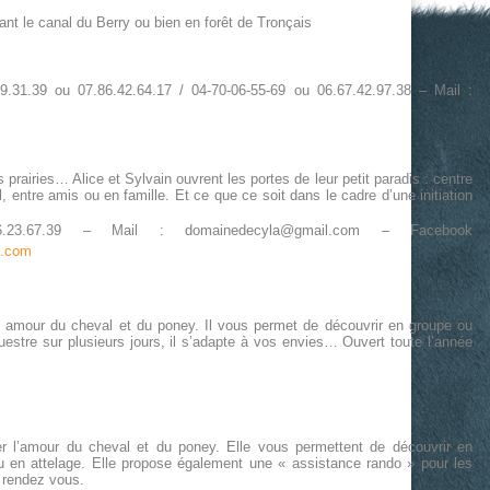
nt le canal du Berry ou bien en forêt de Tronçais
9.31.39 ou 07.86.42.64.17 / 04-70-06-55-69 ou 06.67.42.97.38 – Mail :
rairies… Alice et Sylvain ouvrent les portes de leur petit paradis : centre
entre amis ou en famille. Et ce que ce soit dans le cadre d’une initiation
6.23.67.39 –
Mail : domainedecyla@gmail.com –
Facebook
e.com
on amour du cheval et du poney. Il vous permet de découvrir en groupe ou
uestre sur plusieurs jours, il s’adapte à vos envies… Ouvert toute l’année
ager l’amour du cheval et du poney. Elle vous permettent de découvrir en
u en attelage. Elle propose également une « assistance rando » pour les
r rendez vous.