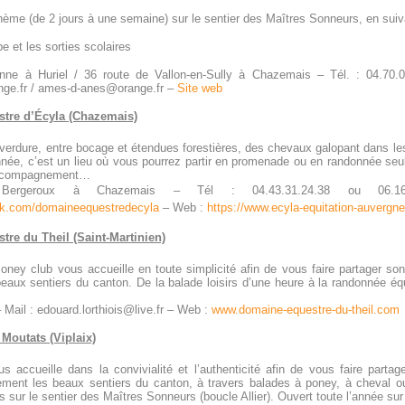
ème (de 2 jours à une semaine) sur le sentier des Maîtres Sonneurs, en suiva
e et les sorties scolaires
nne à Huriel / 36 route de Vallon-en-Sully à Chazemais – Tél. : 04.70.0
nge.fr / ames-d-anes@orange.fr –
Site web
tre d’Écyla (Chazemais)
verdure, entre bocage et étendues forestières, des chevaux galopant dans les p
née, c’est un lieu où vous pourrez partir en promenade ou en randonnée seul, 
accompagnement…
ergeroux à Chazemais – Tél : 04.43.31.24.38 ou 06.1
ok.com/domaineequestredecyla
– Web :
https://www.ecyla-equitation-auvergn
re du Theil (Saint-Martinien)
oney club vous accueille en toute simplicité afin de vous faire partager s
beaux sentiers du canton. De la balade loisirs d’une heure à la randonnée éq
 Mail : edouard.lorthiois@live.fr – Web :
www.domaine-equestre-du-theil.
com
 Moutats (Viplaix)
us accueille dans la convivialité et l’authenticité afin de vous faire part
lement les beaux sentiers du canton, à travers balades à poney, à cheval o
 sur le sentier des Maîtres Sonneurs (boucle Allier). Ouvert toute l’année su