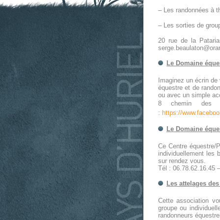
– Les randonnées à th
– Les sorties de group
20 rue de la Pataria
serge.beaulaton@ora
Le Domaine éques
Imaginez un écrin de 
équestre et de randon
ou avec un simple 
8 chemin des B
:
https://www.facebo
Le Domaine équest
Ce Centre équestre/P
individuellement les 
sur rendez vous.
Tél : 06.78.62.16.45 –
Les attelages des
Cette association vo
groupe ou individuel
randonneurs équestres