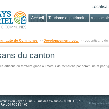
Localisat
Accueil
Tourisme et patrimoine
Vie social
unauté de Communes
>>
Développement local
>> Les artisans du
isans du canton
es artisans du territoire grâce au moteur de recherche par commune et par t
unes du Pays d’Huriel - 6 rue des Calaubys - 03380 HURIEL
Politique de confi
 Fax : 04 70 28 64 62