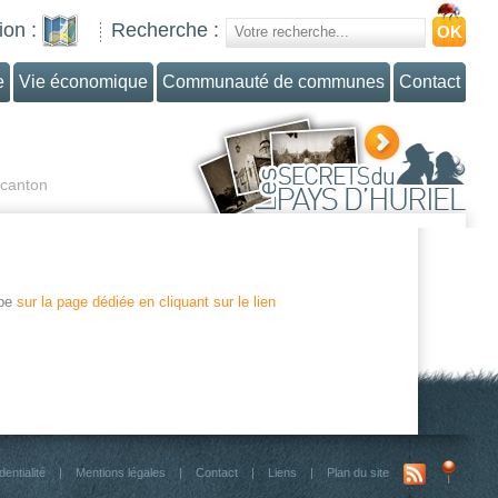
ion :
Recherche :
e
Vie économique
Communauté de communes
Contact
 canton
ype
sur la page dédiée en cliquant sur le lien
dentialité
|
Mentions légales
|
Contact
|
Liens
|
Plan du site