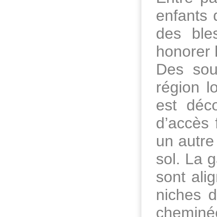
enfants 
des ble
honorer l
Des sou
région l
est déc
d’accès 
un autre
sol. La 
sont ali
niches 
cheminé