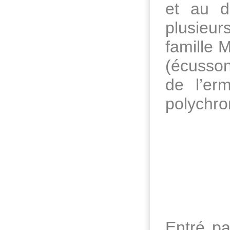
et au d
plusieurs
famille 
(écusson
de l’er
polychro
Entré pa