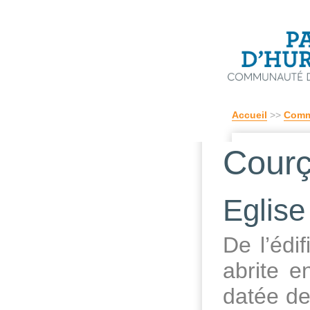
Accueil
>>
Comm
Courç
Eglise
De l’édif
abrite e
datée de