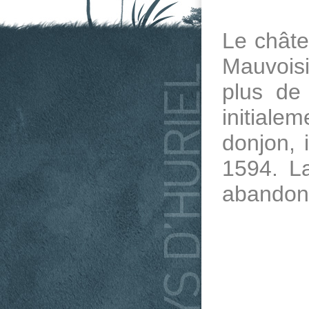
Le châte
Mauvoisi
plus de
initialem
donjon, i
1594. La
abandonn