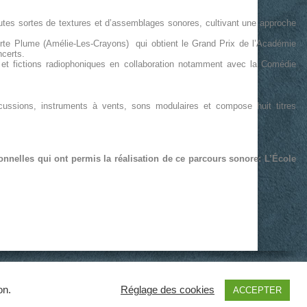
toutes sortes de textures et d’assemblages sonores, cultivant une approche
rte Plume (Amélie-Les-Crayons) qui obtient le Grand Prix de l’Académie
ncerts.
t fictions radiophoniques en collaboration notamment avec la Comédie
ercussions, instruments à vents, sons modulaires et compose huit titres
ionnelles qui ont permis la réalisation de ce parcours sonore: L’École
dentialité
|
Mentions légales
|
Contact
|
Liens
|
Plan du site
on.
Réglage des cookies
ACCEPTER