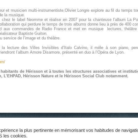
eur et musicien multi-instrumentiste,Olivier Longre explore au fil du temps 
 de la musique.
s chez le label Neomme et réalise en 2007 pour la chanteuse l’album La Po
ollaboration qui perdure le temps de trois albums donne lieu à près de 400 co
nd aux commandes de Radio France et met en musique lectures, théâtre e
éalisateur Baptiste Guiton.
u service de l’image et du théâtre.
 la lecture des Villes Invisibles d’Italo Calvino, il mêle à son piano, p
viendront l’album Amore Disamore, présenté en duo à l’Opéra de Lyon.
com/
abitants de Hérisson et à toutes les structures associatives et institut
n, L’EHPAD, Hérisson Nature et le Hérisson Social Club notamment.
unes du Pays d’Huriel - 6 rue des Calaubys - 03380 HURIEL
Politique de confi
 Fax : 04 70 28 64 62
expérience la plus pertinente en mémorisant vos habitudes de navigati
oits réservés - Création
Souris Kiclic
S les cookies.