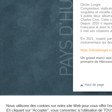
Olivier Longre
Compositeur, réalisat
singulière et visuelle
Il publie deux album
Charles Cros. Cette c
Depuis 2016 il répo
Française et avec le r
Il met ses créations a
En 2021, inspiré par
instrumentaux qui de
https://olivierlongre.
Un grand merci aux h
primaire de Hérisso
Haut de page
Communauté de Comm
Tél. 04 70 28 60 22 -
Nous utilisons des cookies sur notre site Web pour vous offrir l'
CCPH © 2026 - Tous dr
En cliquant sur "Accepter", vous consentez à l'utilisation de TOU