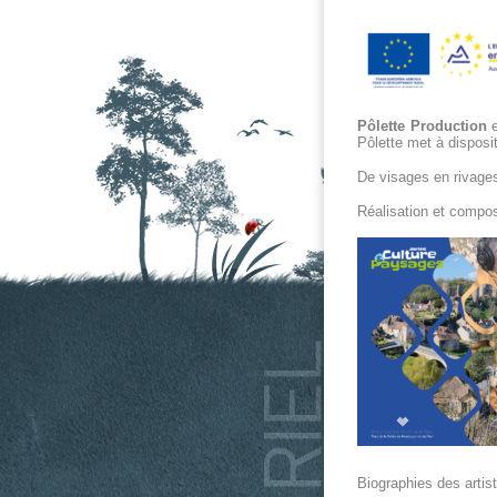
Pôlette Production
e
Pôlette met à disposi
De visages en rivage
Réalisation et compos
Biographies des artist