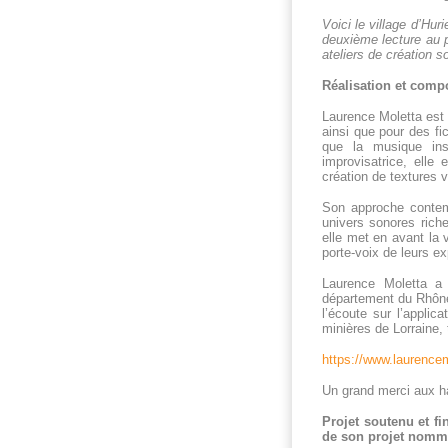
Voici le village d’Hu
deuxième lecture au pa
ateliers de création s
Réalisation et comp
Laurence Moletta est 
ainsi que pour des fi
que la musique ins
improvisatrice, elle 
création de textures 
Son approche contemp
univers sonores riche
elle met en avant la 
porte-voix de leurs e
Laurence Moletta a 
département du Rhône,
l’écoute sur l’applic
minières de Lorraine, 
https://www.laurence
Un grand merci aux ha
Projet soutenu et fi
de son projet nommé