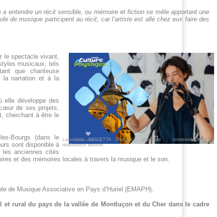
e a entendre un récit sensible, ou mémoire et fiction se mêle apportant une
ole de musique participent au récit, car l’artiste est allé chez eux faire des
 le spectacle vivant,
styles musicaux, tels
 tant que chanteuse
 la narration et à la
ù elle développe des
 cœur de ses projets,
, cherchant à être le
les-Bourgs (dans le
Laurence MOLETTA Directrice artistique ; compositrice et
urs sont disponible à
réalisatrice sonore.
s les anciennes cités
toires et des mémoires locales à travers la musique et le son.
Ecole de Musique Associative en Pays d’Huriel (EMAPH).
al et rural du pays de la vallée de Montluçon et du Cher dans le cadre