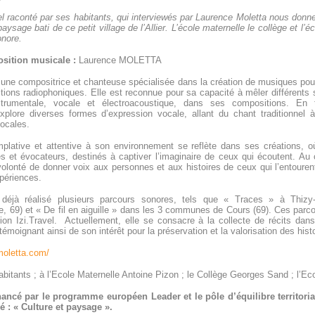
riel raconté par ses habitants, qui interviewés par Laurence Moletta nous donn
ysage bati de ce petit village de l’Allier. L’école maternelle le collège et l’éc
onore.
osition musicale :
Laurence MOLETTA
une compositrice et chanteuse spécialisée dans la création de musiques pour
ctions radiophoniques. Elle est reconnue pour sa capacité à mêler différents 
trumentale, vocale et électroacoustique, dans ses compositions. En
explore diverses formes d’expression vocale, allant du chant traditionnel à
vocales.
lative et attentive à son environnement se reflète dans ses créations, o
s et évocateurs, destinés à captiver l’imaginaire de ceux qui écoutent. Au
volonté de donner voix aux personnes et aux histoires de ceux qui l’entourent
xpériences.
déjà réalisé plusieurs parcours sonores, tels que « Traces » à Thizy-
 69) et « De fil en aiguille » dans les 3 communes de Cours (69). Ces parco
ation Izi.Travel. Actuellement, elle se consacre à la collecte de récits dan
témoignant ainsi de son intérêt pour la préservation et la valorisation des his
moletta.com/
bitants ; à l’Ecole Maternelle Antoine Pizon ; le Collège Georges Sand ; l’
nancé par le programme européen Leader et le pôle d’équilibre territori
 : « Culture et paysage ».