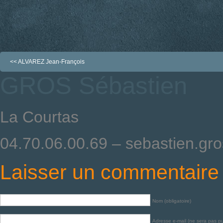
<<
ALVAREZ Jean-François
GROS Sébastien
La Courtas
04.70.06.00.69 – sebastien.gro
Laisser un commentaire
Nom (obligatoire)
Adresse e-mail (ne sera pas pub