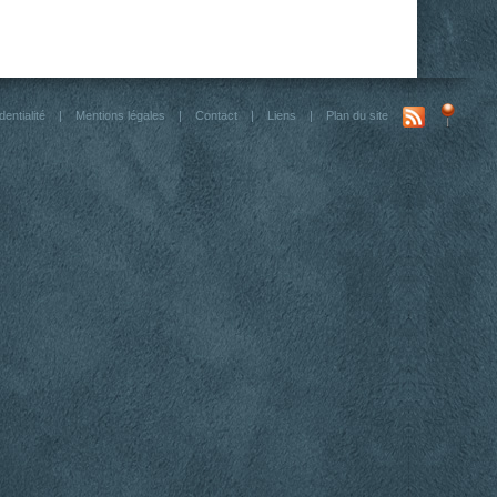
dentialité
|
Mentions légales
|
Contact
|
Liens
|
Plan du site