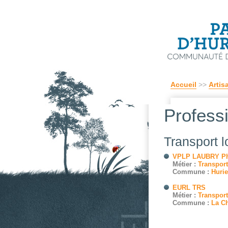
Accueil
>>
Artis
Profess
Transport l
VPLP LAUBRY Ph
Métier :
Transport
Commune :
Hurie
EURL TRS
Métier :
Transport
Commune :
La C