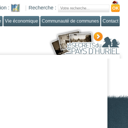
ion :
Recherche :
e
Vie économique
Communauté de communes
Contact