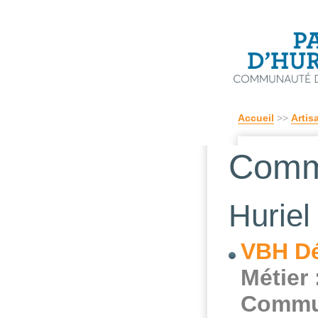
Accueil
>>
Artis
Comm
Huriel
VBH D
Métier 
Commu