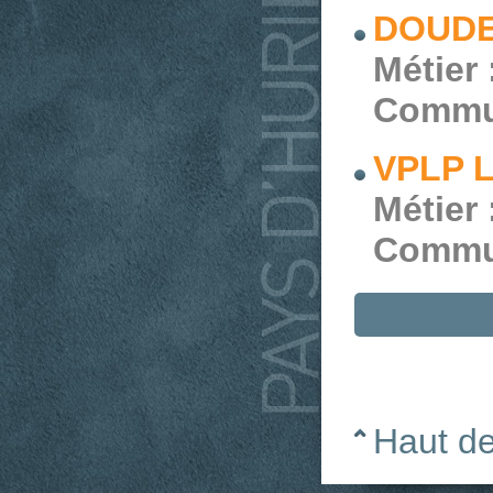
DOUDE
Métier 
Commu
VPLP L
Métier 
Commu
Haut d