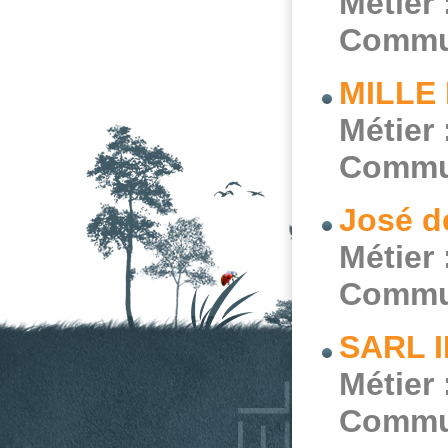
Métier 
Commu
MILLE
Métier 
Commu
José d
Métier 
Commu
SARL 
Métier 
Commu