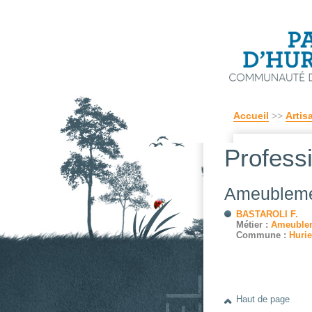
Accueil
>>
Artis
Profess
Ameubleme
BASTAROLI F.
Métier :
Ameublem
Commune :
Hurie
Haut de page