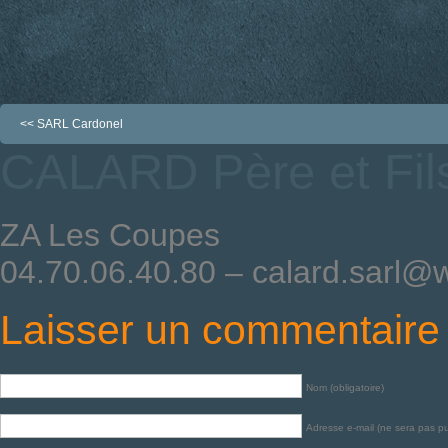
<<
SARL Cardonel
CALARD Père et Fil
ZA Les Coupes
04.70.06.40.80 – calard.sarl@
Laisser un commentaire
Nom (obligatoire)
Adresse e-mail (ne sera pas pub