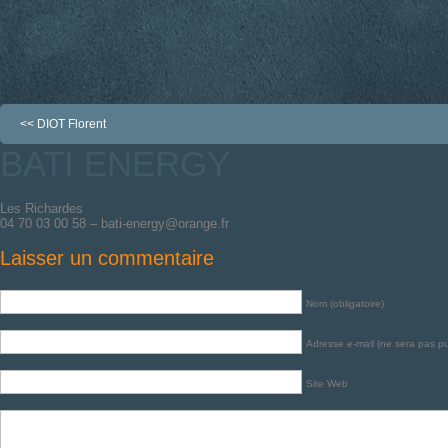
<<
DIOT Florent
BATI ENERGY
Les Richardes
04 70 03 00 58 – bati-energy@orange.fr
Laisser un commentaire
Nom (obligatoire)
Adresse e-mail (ne sera pas pub
Site Web