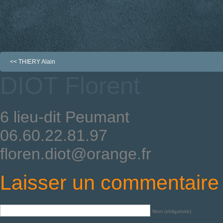
<<
THIERY Alain
DIOT Florent
6 lieu-dit Peumant
06.60.22.81.97
floren.diot@orange.fr
Laisser un commentaire
Nom (obligatoire)