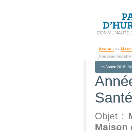
Accueil
>>
March
Nouveau marché
<<
Année 2016 : Atel
Année
Santé
Objet :
Maison 