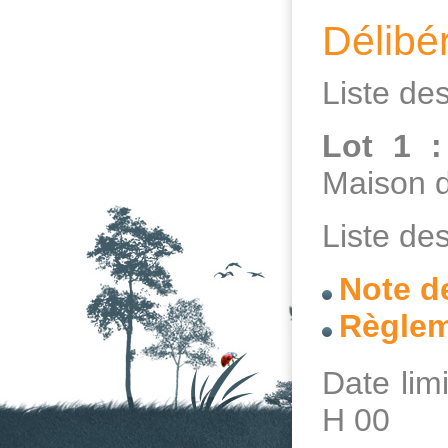
Délibé
Liste des
Lot 1 :
Maison d
Liste des
Note d
Règlem
Date lim
H 00