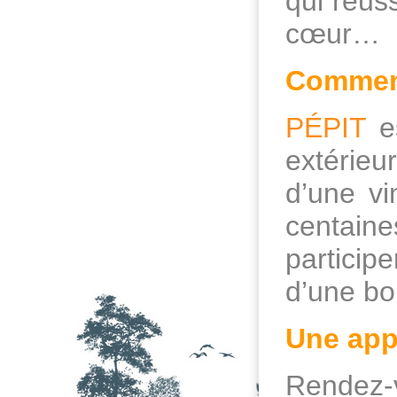
qui réuss
cœur…
Comment
PÉPIT
es
extérieu
d’une vi
centain
particip
d’une bo
Une app
Rendez-