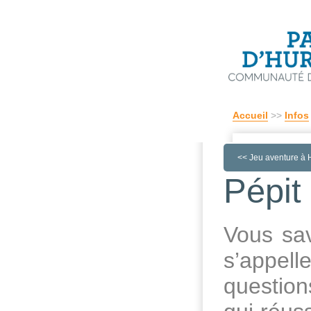
Accueil
>>
Infos
<<
Jeu aventure à 
Pépit 
Vous sav
s’appell
question