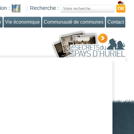
ion :
Recherche :
e
Vie économique
Communauté de communes
Contact