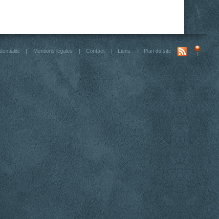
dentialité
|
Mentions légales
|
Contact
|
Liens
|
Plan du site