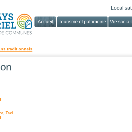
Localisat
Accueil
Tourisme et patrimoine
Vie social
ans traditionnels
ion
l
ce
,
Taxi
l