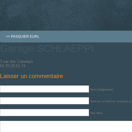
<<
PASQUIER EURL
Garage SCHLAEPPI
3 rue des Calaubys
04.70.28.61.74
Laisser un commentaire
Nom (obligatoire)
Adresse e-mail (ne sera pas pub
Site Web