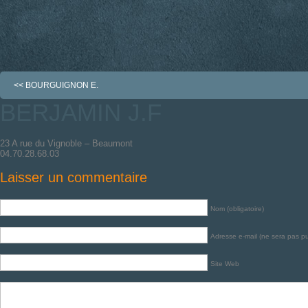
<<
BOURGUIGNON E.
BERJAMIN J.F
23 A rue du Vignoble – Beaumont
04.70.28.68.03
Laisser un commentaire
Nom (obligatoire)
Adresse e-mail (ne sera pas pub
Site Web