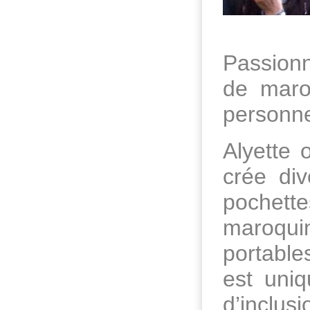
Passionné
de maroq
personne
Alyette o
crée di
pochett
maroquin
portable
est uniq
d’inclus