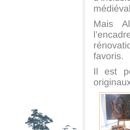
médiévale
Mais Al
l’encad
rénovat
favoris.
Il est 
originau