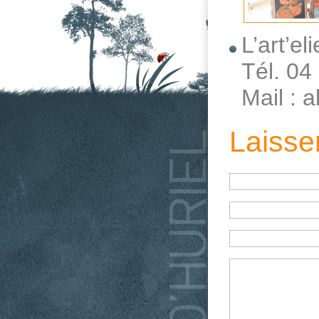
L’art’e
Tél. 04
Mail : 
Laisse