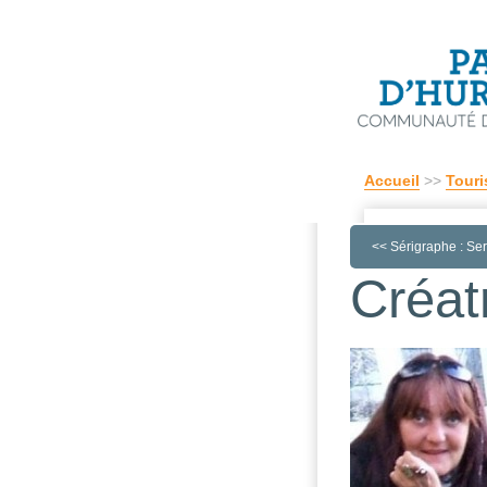
Accueil
>>
Touri
<<
Sérigraphe : Se
Créat