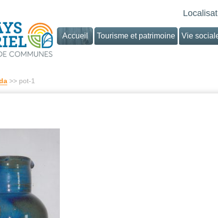
Localisat
Accueil
Tourisme et patrimoine
Vie social
da
>> pot-1