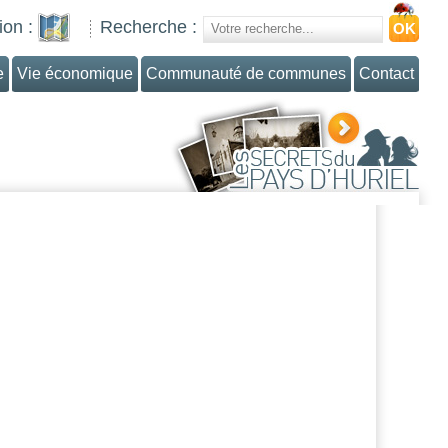
ion :
Recherche :
e
Vie économique
Communauté de communes
Contact