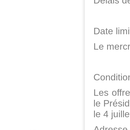
Délais d
Date lim
Le mercr
Conditio
Les offr
le Prési
le 4 juil
Adresse 