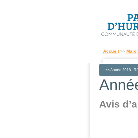
Accueil
>>
March
<<
Année 2018 : Ré
Année
Avis d’a