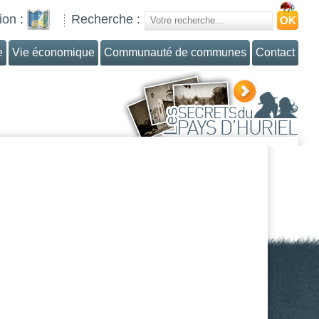
ion :
Recherche :
e
Vie économique
Communauté de communes
Contact