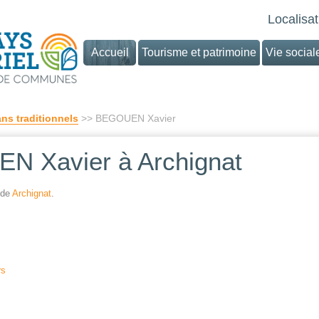
Localisat
Accueil
Tourisme et patrimoine
Vie social
ans traditionnels
>> BEGOUEN Xavier
 Xavier à Archignat
 de
Archignat
.
rs