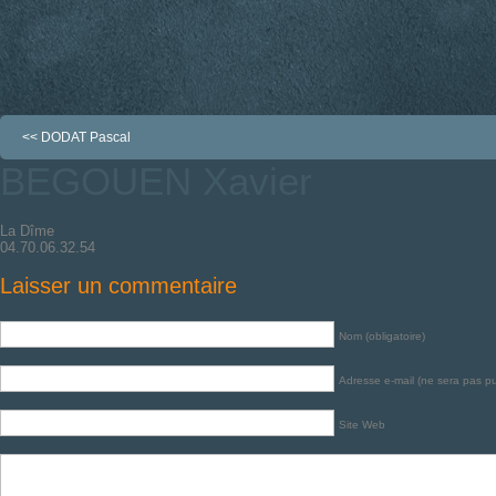
<<
DODAT Pascal
BEGOUEN Xavier
La Dîme
04.70.06.32.54
Laisser un commentaire
Nom (obligatoire)
Adresse e-mail (ne sera pas pub
Site Web