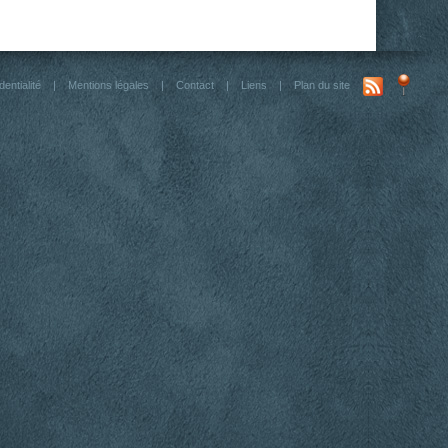
dentialité
|
Mentions légales
|
Contact
|
Liens
|
Plan du site