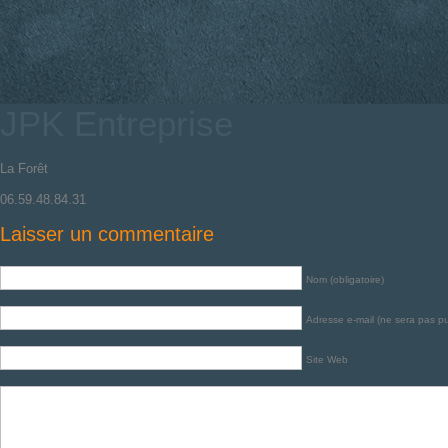
JPK Entreprise
La Forêt
06.59.48.84.31
Laisser un commentaire
Nom (obligatoire)
Adresse e-mail (ne sera pas pub
Site Web