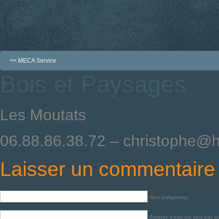
<<
MECA Service
Bois et Paysages
Les Moutats
06.88.86.38.72 – christophe@ho
Laisser un commentaire
Nom (obligatoire)
Adresse e-mail (ne sera pas pub