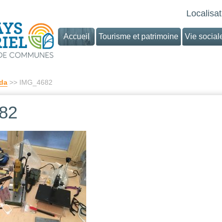
Localisat
Accueil
Tourisme et patrimoine
Vie social
da
>> IMG_4682
82