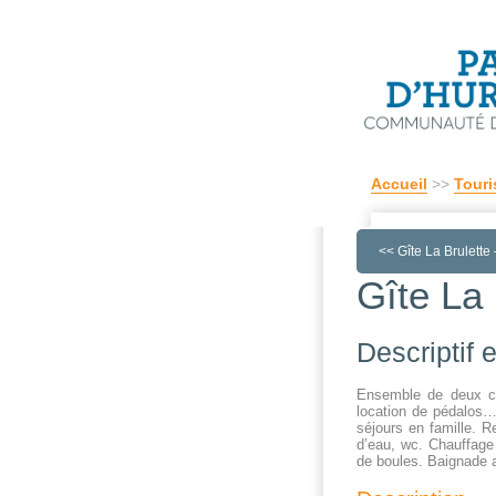
Accueil
>>
Touri
<<
Gîte La Brulett
Gîte La
Descriptif
Ensemble de deux ch
location de pédalos…
séjours en famille. Re
d’eau, wc. Chauffage 
de boules. Baignade a