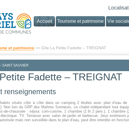
Localisat
Accueil
Tourisme et patrimoine
Vie social
sme et patrimoine
>> Gîte La Petite Fadette – TREIGNAT
e – SAINT SAUVIER
 Petite Fadette – TREIGNAT
 et renseignements
alets situés côte à côte dans un camping 2 étoiles avec plan d’eau de 
). Non loin du GRP des Maîtres Sonneurs, ce chalet indépendant tout équipé
z-de-chaussée : séjour, coin-cuisine, 1 chambre (1 lit 2 pers.), 1 chambre (2 
électrique. TV. Terrasse avec salon de jardin et barbecue. Jeux extérieurs p
utorisée mais non surveillée dans le plan d’eau, peut être interdite en foncti