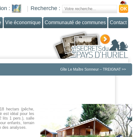
ion :
Recherche :
e
Vie économique
Communauté de communes
Contact
Gîte Le Maître Sonneur – TREIGNAT
>>
18 hectars (pêche,
 est idéal pour les
lits 1 pers.), salle
our enfants, terrain
on des analyses.