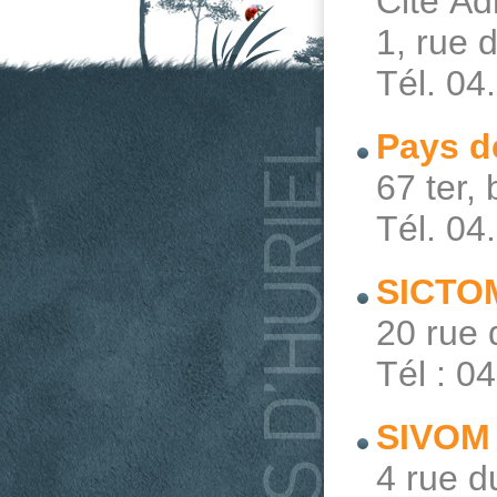
Cité A
1, rue
Tél. 04
Pays d
67 ter
Tél. 04
SICTO
20 rue
Tél : 0
SIVOM
4 rue 