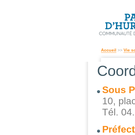
Accueil
>>
Vie s
Coord
Sous P
10, pl
Tél. 04
Préfec