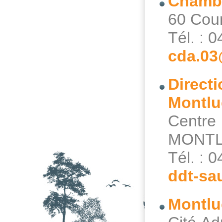
Chambr
60 Cou
Tél. : 
cda.03
Direct
Montl
Centr
MONT
Tél. : 
ddt-sau
Montl